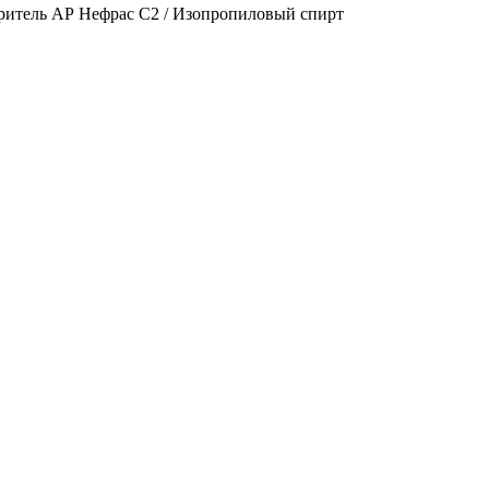
воритель АР Нефрас С2 / Изопропиловый спирт